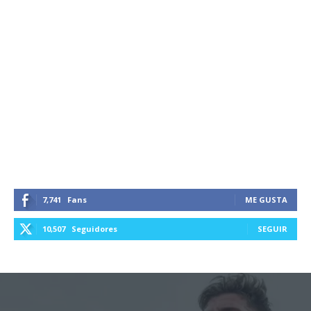
7,741
Fans
ME GUSTA
10,507
Seguidores
SEGUIR