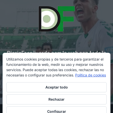
DiarioFranjiverde.com la web con toda la
Utilizamos cookies propias y de terceros para garantizar el
información del Elche C.F.
funcionamiento de la web, medir su uso y mejorar nuestros
servicios. Puede aceptar todas las cookies, rechazar las no
necesarias o configurar sus preferencias.
Política de cookies
Contacto en:
diario@franjiverde.com
Aceptar todo
Rechazar
© Copyright 2021 - Gestión y diseño por Rubén Maestre
Configurar