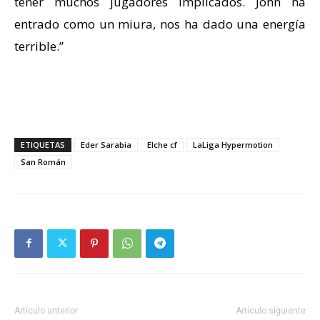
tener muchos jugadores implicados. John ha
entrado como un miura, nos ha dado una energía
terrible.”
ETIQUETAS
Eder Sarabia
Elche cf
LaLiga Hypermotion
San Román
Artículo anterior
Artículo siguiente