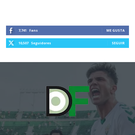
7,741
Fans
ME GUSTA
10,507
Seguidores
SEGUIR