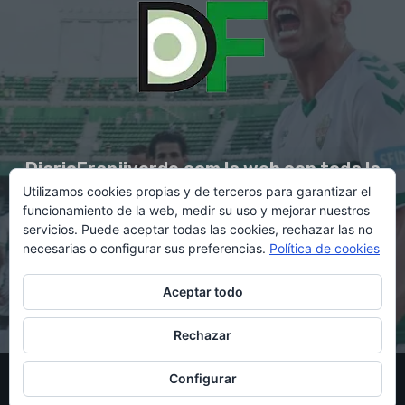
DiarioFranjiverde.com la web con toda la
Utilizamos cookies propias y de terceros para garantizar el
información del Elche C.F.
funcionamiento de la web, medir su uso y mejorar nuestros
servicios. Puede aceptar todas las cookies, rechazar las no
necesarias o configurar sus preferencias.
Política de cookies
Contacto en:
diario@franjiverde.com
Aceptar todo
Rechazar
© Copyright 2021 - Gestión y diseño por Rubén Maestre
Configurar
Política de cookies
Política de privacidad
Aviso legal
Contacto