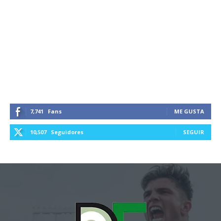
7,741
Fans
ME GUSTA
10,507
Seguidores
SEGUIR