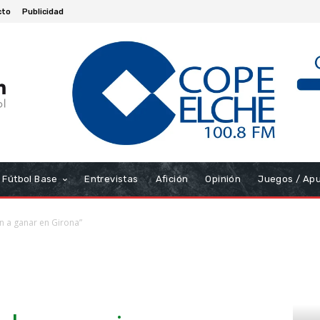
cto
Publicidad
Fútbol Base
Entrevistas
Afición
Opinión
Juegos / Ap
 a ganar en Girona”