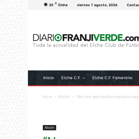
C
30
Elche
viernes 7 agosto, 2026
Conta
Inicio
Elche C.F.
Elche C.F. Femenino
Inicio
Afición
“No creo que muchos equipos vayan
Afición