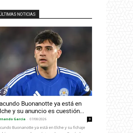
ÚLTIMAS NOTICIAS
acundo Buonanotte ya está en
lche y su anuncio es cuestión...
rnando García
-
07/08/2026
0
cundo Buonanotte ya está en Elche y su fichaje