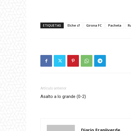
ETIQUETAS
Elche cf
Girona FC
Pacheta
R
Artículo anterior
Asalto a lo grande (0-2)
Diario Franjiverde