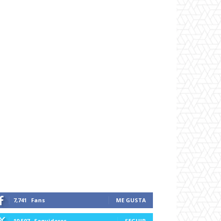
7,741
Fans
ME GUSTA
10,507
Seguidores
SEGUIR