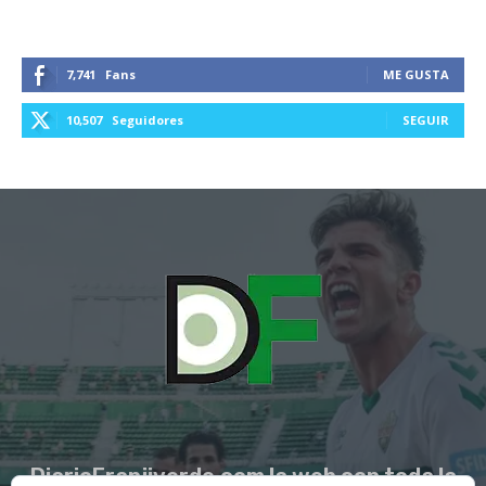
7,741
Fans
ME GUSTA
10,507
Seguidores
SEGUIR
DiarioFranjiverde.com la web con toda la