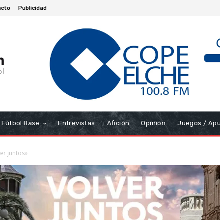
acto
Publicidad
Fútbol Base
Entrevistas
Afición
Opinión
Juegos / Ap
er juntos»