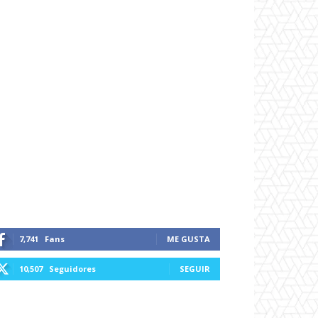
7,741
Fans
ME GUSTA
10,507
Seguidores
SEGUIR