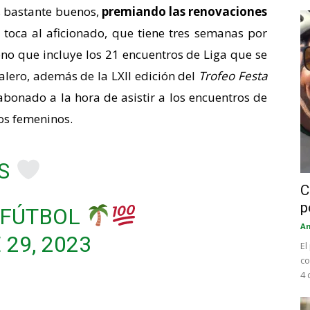
s bastante buenos,
premiando las renovaciones
e toca al aficionado, que tiene tres semanas por
no que incluye los 21 encuentros de Liga que se
alero, además de la LXII edición del
Trofeo Festa
abonado a la hora de asistir a los encuentros de
pos femeninos.
OS
C
p
 FÚTBOL
An
 29, 2023
El
co
4 