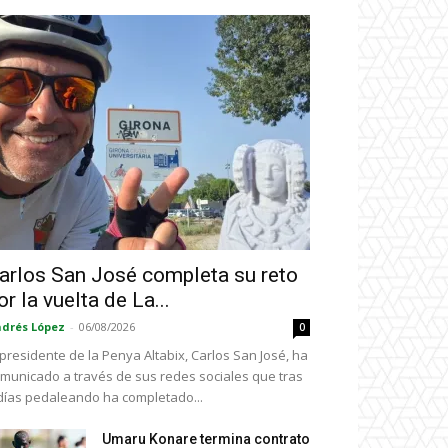
arlos San José completa su reto
or la vuelta de La...
drés López
-
06/08/2026
0
 presidente de la Penya Altabix, Carlos San José, ha
municado a través de sus redes sociales que tras
días pedaleando ha completado...
Umaru Konare termina contrato