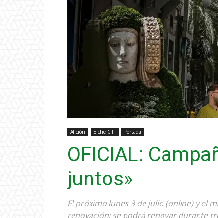
Afición
Elche C.F.
Portada
OFICIAL: Campañ
juntos»
El próximo lunes 3 de julio (online) y el m
renovación; se podrá renovar durante t