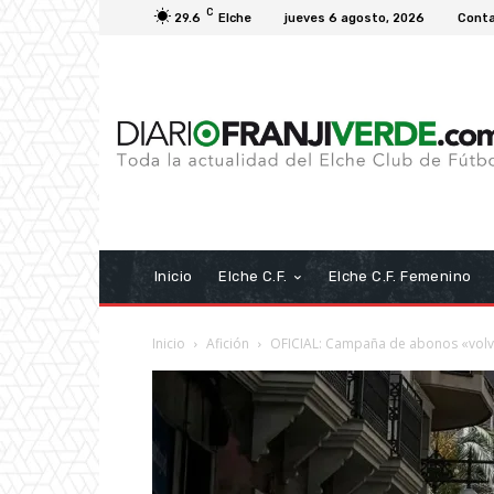
C
29.6
Elche
jueves 6 agosto, 2026
Cont
Inicio
Elche C.F.
Elche C.F. Femenino
Inicio
Afición
OFICIAL: Campaña de abonos «volv