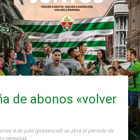
a de abonos «volver
artes 4 de julio (presencial) se abre el período de
res semanas