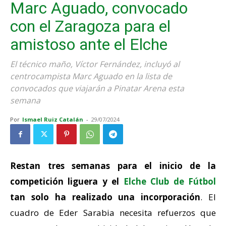
Marc Aguado, convocado
con el Zaragoza para el
amistoso ante el Elche
El técnico maño, Víctor Fernández, incluyó al
centrocampista Marc Aguado en la lista de
convocados que viajarán a Pinatar Arena esta
semana
Por
Ismael Ruiz Catalán
-
29/07/2024
Restan tres semanas para el inicio de la
competición liguera y el
Elche Club de Fútbol
tan solo ha realizado una incorporación
. El
cuadro de Eder Sarabia necesita refuerzos que