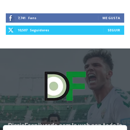
7,741
Fans
ME GUSTA
10,507
Seguidores
SEGUIR
DiarioFranjiverde.com la web con toda la