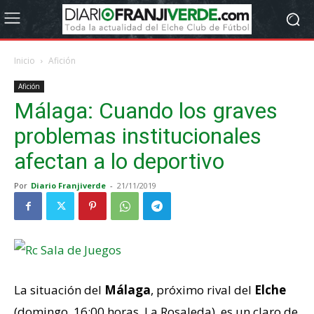
Inicio
Afición
Afición
Málaga: Cuando los graves
problemas institucionales
afectan a lo deportivo
Por
Diario Franjiverde
-
21/11/2019
La situación del
Málaga
, próximo rival del
Elche
(domingo, 16:00 horas, La Rosaleda), es un claro de