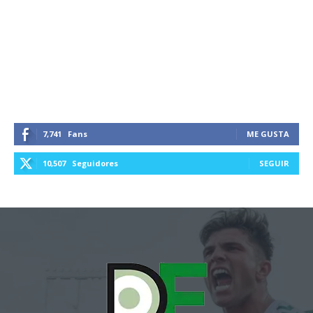
7,741
Fans
ME GUSTA
10,507
Seguidores
SEGUIR