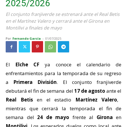
2025/2026
El conjunto franjiverde se estrenará ante el Real Betis
en el Martínez Valero y cerrará ante el Girona en
Montilivi a finales de mayo
Por
Fernando García
-
01/07/2025
El
Elche CF
ya conoce el calendario de
enfrentamientos para la temporada de su regreso
a
Primera División
. El conjunto franjiverde
debutará el fin de semana del
17 de agosto
ante el
Real Betis
en el estadio
Martínez Valero
,
mientras que cerrará la temporada el fin de
semana del
24 de mayo
frente al
Girona
en
Montilivi
. Los esperados duelos como local ante