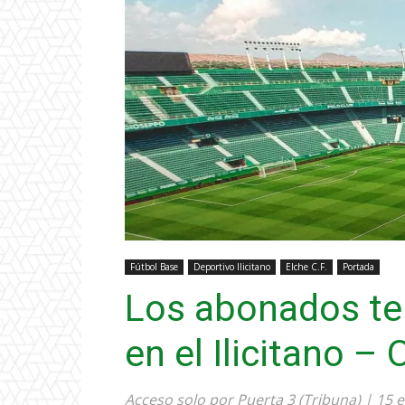
Fútbol Base
Deportivo Ilicitano
Elche C.F.
Portada
Los abonados ten
en el Ilicitano –
Acceso solo por Puerta 3 (Tribuna) | 15 