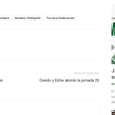
licitano
Ilicitano Ontinyent
Tercera Federación
J
Artículo siguiente
s
ir
Oviedo y Elche abrirán la jornada 20
An
El
so
de