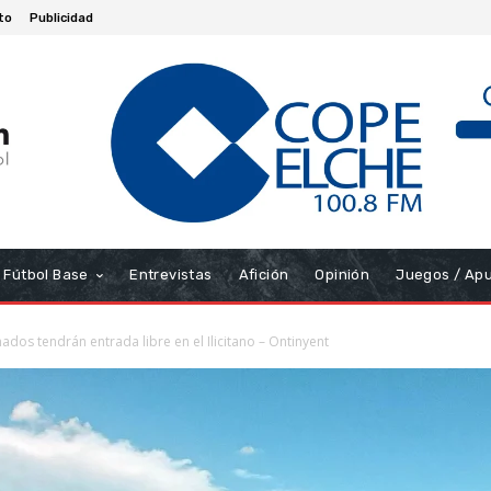
to
Publicidad
Fútbol Base
Entrevistas
Afición
Opinión
Juegos / Ap
dos tendrán entrada libre en el Ilicitano – Ontinyent