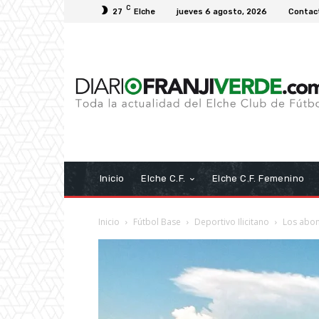
C
27
Elche
jueves 6 agosto, 2026
Contac
Inicio
Elche C.F.
Elche C.F. Femenino
Inicio
Fútbol Base
Deportivo Ilicitano
Los abona