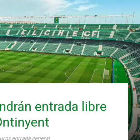
drán entrada libre
 Ontinyent
euros entrada general