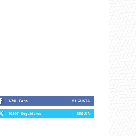
7,741
Fans
ME GUSTA
10,507
Seguidores
SEGUIR