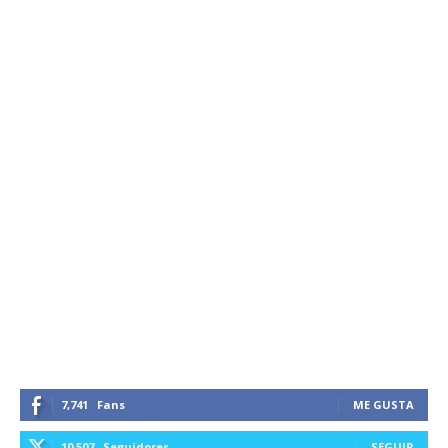
7,741
Fans
ME GUSTA
10,507
Seguidores
SEGUIR