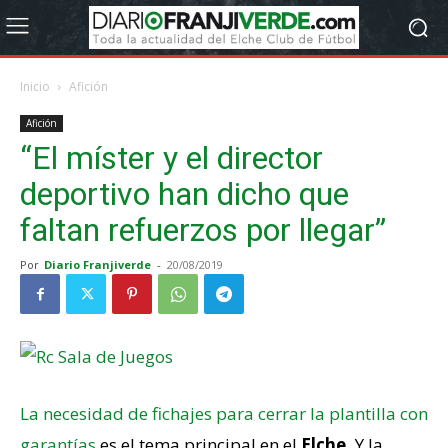
Inicio
Afición
Afición
“El míster y el director
deportivo han dicho que
faltan refuerzos por llegar”
Por
Diario Franjiverde
-
20/08/2019
La necesidad de fichajes para cerrar la plantilla con
garantías
es el tema principal en el
Elche.
Y la