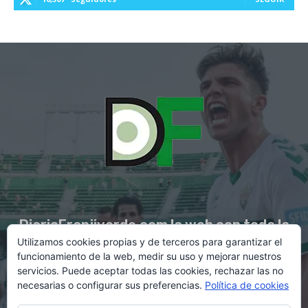
DiarioFranjiverde.com la web con toda la
Utilizamos cookies propias y de terceros para garantizar el
información del Elche C.F.
funcionamiento de la web, medir su uso y mejorar nuestros
servicios. Puede aceptar todas las cookies, rechazar las no
necesarias o configurar sus preferencias.
Política de cookies
Contacto en:
diario@franjiverde.com