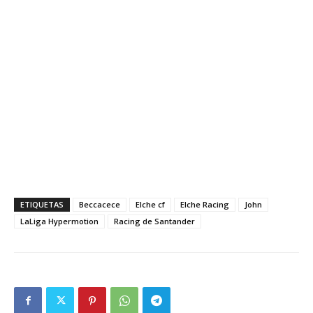
ETIQUETAS
Beccacece
Elche cf
Elche Racing
John
LaLiga Hypermotion
Racing de Santander