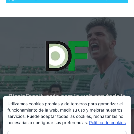
DiarioFranjiverde.com la web con toda la
Utilizamos cookies propias y de terceros para garantizar el
información del Elche C.F.
funcionamiento de la web, medir su uso y mejorar nuestros
servicios. Puede aceptar todas las cookies, rechazar las no
necesarias o configurar sus preferencias.
Política de cookies
Contacto en:
diario@franjiverde.com