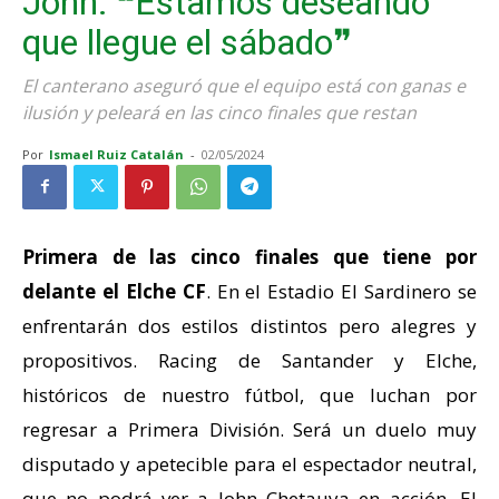
John: ❝Estamos deseando
que llegue el sábado❞
El canterano aseguró que el equipo está con ganas e
ilusión y peleará en las cinco finales que restan
Por
Ismael Ruiz Catalán
-
02/05/2024
Primera de las cinco finales que tiene por
delante el Elche CF
. En el Estadio El Sardinero se
enfrentarán dos estilos distintos pero alegres y
propositivos. Racing de Santander y Elche,
históricos de nuestro fútbol, que luchan por
regresar a Primera División. Será un duelo muy
disputado y apetecible para el espectador neutral,
que no podrá ver a John Chetauya en acción. El