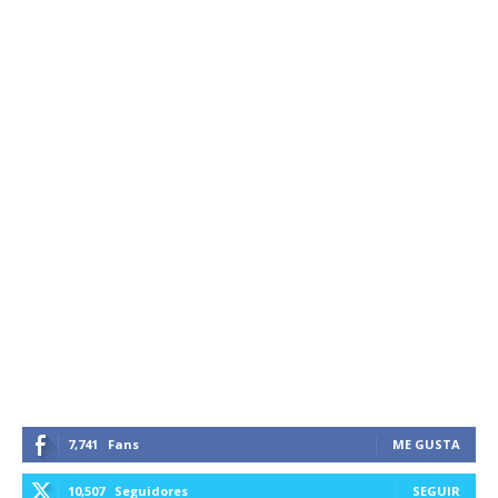
7,741
Fans
ME GUSTA
10,507
Seguidores
SEGUIR