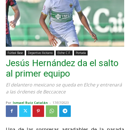
Fútbol Base
Deportivo Ilicitano
Elche C.F.
Portada
Jesús Hernández da el salto
al primer equipo
El delantero mexicano se queda en Elche y entrenará
a las órdenes de Beccacece
Por
Ismael Ruiz Catalán
-
17/07/2023
Una de las sorpresas agradables de la pasada