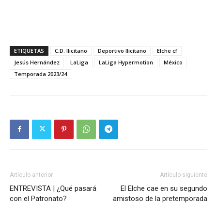
ETIQUETAS
C.D. Ilicitano
Deportivo Ilicitano
Elche cf
Jesús Hernández
LaLiga
LaLiga Hypermotion
México
Temporada 2023/24
Artículo anterior
Artículo siguiente
ENTREVISTA | ¿Qué pasará
El Elche cae en su segundo
con el Patronato?
amistoso de la pretemporada