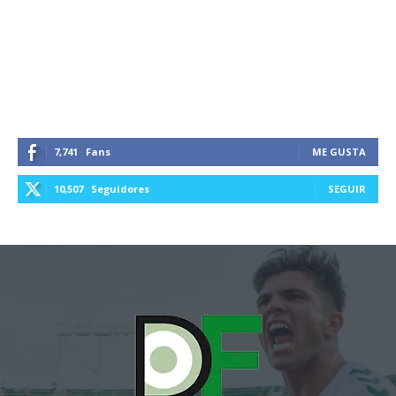
7,741
Fans
ME GUSTA
10,507
Seguidores
SEGUIR