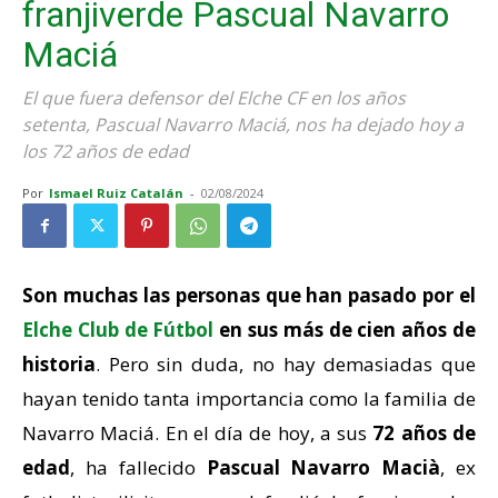
franjiverde Pascual Navarro
Maciá
El que fuera defensor del Elche CF en los años
setenta, Pascual Navarro Maciá, nos ha dejado hoy a
los 72 años de edad
Por
Ismael Ruiz Catalán
-
02/08/2024
Son muchas las personas que han pasado por el
Elche Club de Fútbol
en sus más de cien años de
historia
. Pero sin duda, no hay demasiadas que
hayan tenido tanta importancia como la familia de
Navarro Maciá. En el día de hoy, a sus
72 años de
edad
, ha fallecido
Pascual Navarro Macià
, ex