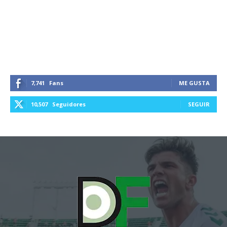
7,741
Fans
ME GUSTA
10,507
Seguidores
SEGUIR