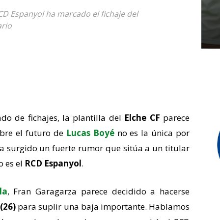
CD Espanyol ha marcado el fichaje del
ario
do de fichajes, la plantilla del
Elche CF
parece
obre el futuro de
Lucas Boyé
no es la única por
ha surgido un fuerte rumor que sitúa a un titular
o es el
RCD Espanyol
.
la
, Fran Garagarza parece decidido a hacerse
(26)
para suplir una baja importante. Hablamos