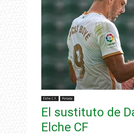
Elche C.F.
Portada
El sustituto de D
Elche CF