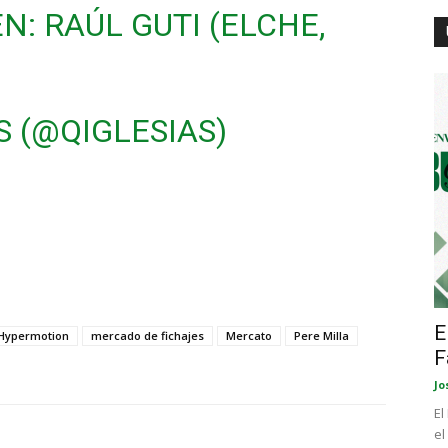
: RAÚL GUTI (ELCHE,
S (@QIGLESIAS)
E
 Hypermotion
mercado de fichajes
Mercato
Pere Milla
F
Jo
El
el