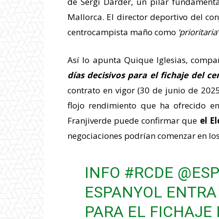
de Sergi Darder, un pilar fundament
Mallorca. El director deportivo del co
centrocampista maño como
‘prioritaria’
Así lo apunta Quique Iglesias, comp
días decisivos para el fichaje del c
contrato en vigor (30 de junio de 202
flojo rendimiento que ha ofrecido en
Franjiverde puede confirmar que
el E
negociaciones podrían comenzar en los
INFO
#RCDE
@ESP
ESPANYOL ENTRA 
PARA EL FICHAJE