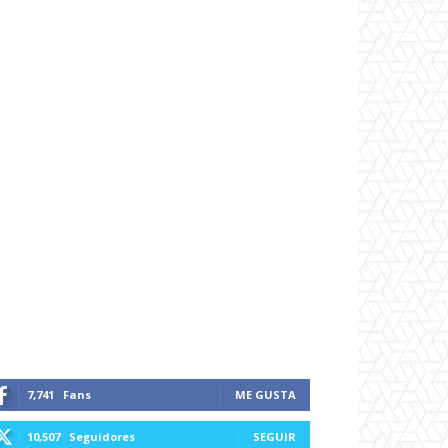
7,741
Fans
ME GUSTA
10,507
Seguidores
SEGUIR