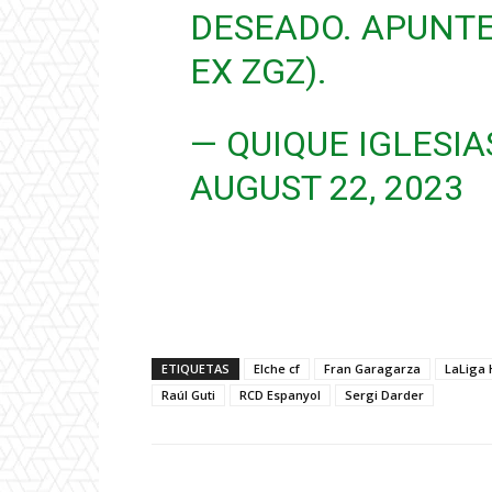
DESEADO. APUNTEN
EX ZGZ).
— QUIQUE IGLESIA
AUGUST 22, 2023
ETIQUETAS
Elche cf
Fran Garagarza
LaLiga
Raúl Guti
RCD Espanyol
Sergi Darder