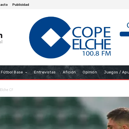
acto
Publicidad
Fútbol Base
Entrevistas
Afición
Opinión
Juegos / Ap
 Elche CF