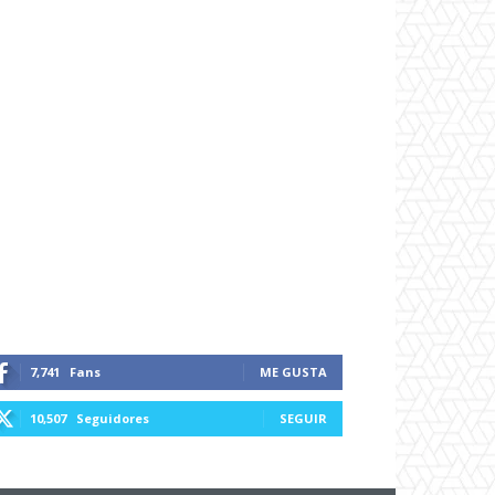
7,741
Fans
ME GUSTA
10,507
Seguidores
SEGUIR