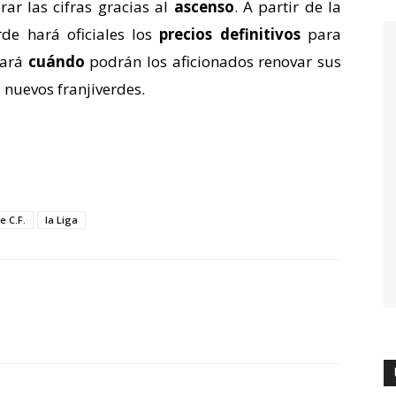
ar las cifras gracias al
ascenso
. A partir de la
de hará oficiales los
precios definitivos
para
cará
cuándo
podrán los aficionados renovar sus
 nuevos franjiverdes.
e C.F.
la Liga