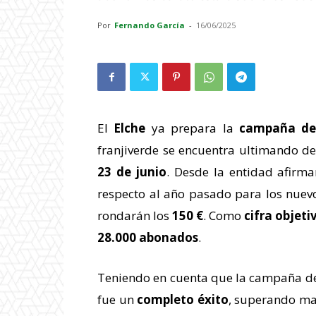
Por
Fernando García
-
16/06/2025
El
Elche
ya prepara la
campaña de
franjiverde se encuentra ultimando d
23 de junio
. Desde la entidad afir
respecto al año pasado para los nue
rondarán los
150 €
. Como
cifra objeti
28.000 abonados
.
Teniendo en cuenta que la campaña d
fue un
completo éxito
, superando mar