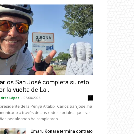
arlos San José completa su reto
or la vuelta de La...
drés López
-
06/08/2026
0
 presidente de la Penya Altabix, Carlos San José, ha
municado a través de sus redes sociales que tras
días pedaleando ha completado...
Umaru Konare termina contrato