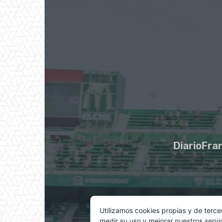
DiarioFran
Utilizamos cookies propias y de terce
medir su uso y mejorar nuestros servi