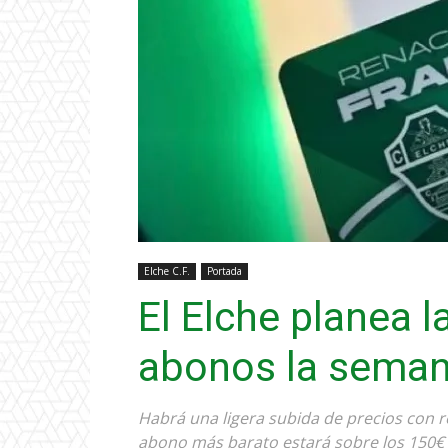
Elche C.F.
Portada
El Elche planea 
abonos la semana
Habrá una ligera subida de precios con r
abono más barato estará sobre los 150€