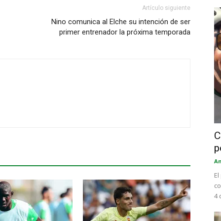
Artículo siguiente
Nino comunica al Elche su intención de ser
primer entrenador la próxima temporada
C
p
An
El
co
4 