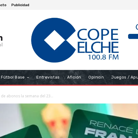
acto
Publicidad
Fútbol Base
Entrevistas
Afición
Opinión
Juegos / Ap
a de abonos la semana del 23...