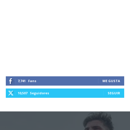
7,741
Fans
ME GUSTA
10,507
Seguidores
SEGUIR