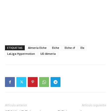
ETIQUETAS
Almería Elche
Elche
Elche cf
Elx
LaLiga Hypermotion
UD Almería
Artículo anterior
Artículo siguiente