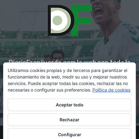
DiarioFranjiverde.com la web con toda la
Utilizamos cookies propias y de terceros para garantizar el
información del Elche C.F.
funcionamiento de la web, medir su uso y mejorar nuestros
servicios. Puede aceptar todas las cookies, rechazar las no
necesarias o configurar sus preferencias.
Política de cookies
Contacto en:
diario@franjiverde.com
Aceptar todo
Rechazar
© Copyright 2021 - Gestión y diseño por Rubén Maestre
Configurar
Política de cookies
Política de privacidad
Aviso legal