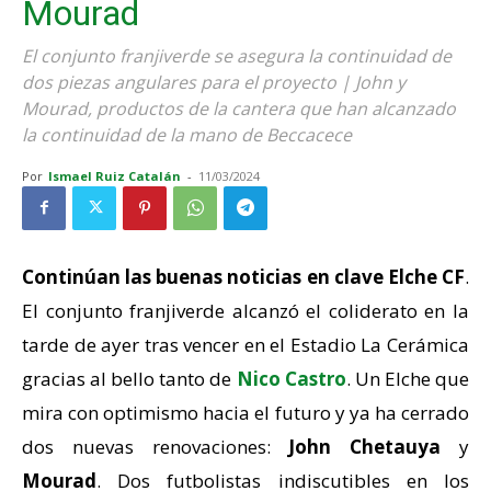
Mourad
El conjunto franjiverde se asegura la continuidad de
dos piezas angulares para el proyecto | John y
Mourad, productos de la cantera que han alcanzado
la continuidad de la mano de Beccacece
Por
Ismael Ruiz Catalán
-
11/03/2024
Continúan las buenas noticias en clave
Elche CF
.
El conjunto franjiverde alcanzó el coliderato en la
tarde de ayer tras vencer en el Estadio La Cerámica
gracias al bello tanto de
Nico Castro
. Un Elche que
mira con optimismo hacia el futuro y ya ha cerrado
dos nuevas renovaciones:
John Chetauya
y
Mourad
. Dos futbolistas indiscutibles en los