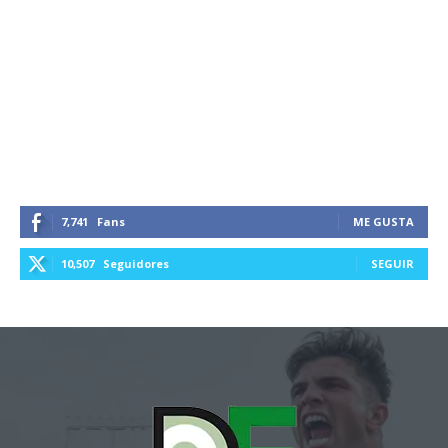
7,741
Fans
ME GUSTA
10,507
Seguidores
SEGUIR