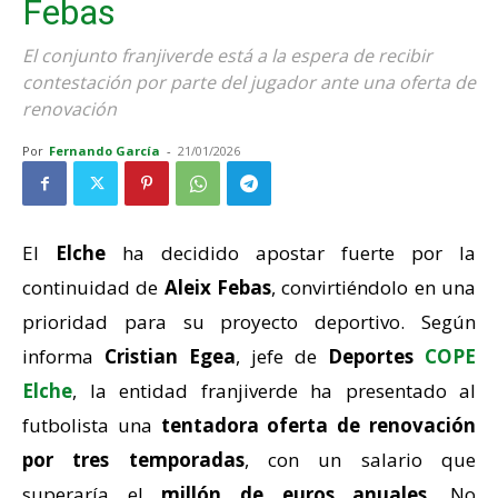
Febas
El conjunto franjiverde está a la espera de recibir
contestación por parte del jugador ante una oferta de
renovación
Por
Fernando García
-
21/01/2026
El
Elche
ha decidido apostar fuerte por la
continuidad de
Aleix Febas
, convirtiéndolo en una
prioridad para su proyecto deportivo. Según
informa
Cristian Egea
, jefe de
Deportes
COPE
Elche
, la entidad franjiverde ha presentado al
futbolista una
tentadora oferta de renovación
por
tres temporadas
, con un salario que
superaría el
millón de euros anuales
. No