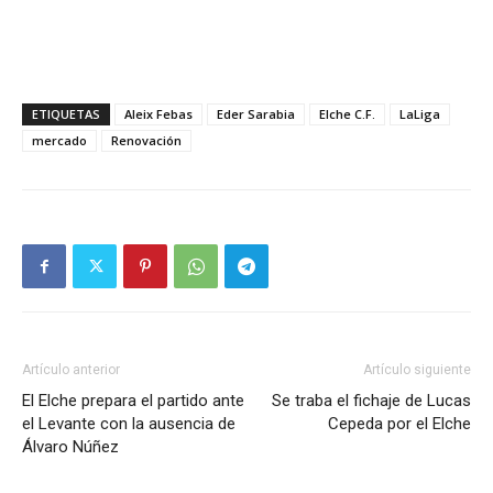
ETIQUETAS
Aleix Febas
Eder Sarabia
Elche C.F.
LaLiga
mercado
Renovación
Artículo anterior
Artículo siguiente
El Elche prepara el partido ante
Se traba el fichaje de Lucas
el Levante con la ausencia de
Cepeda por el Elche
Álvaro Núñez