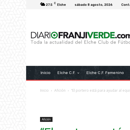
C
27.5
Elche
sábado 8 agosto, 2026
Cont
Inicio
Elche C.F.
Elche C.F. Femenino
Inicio
Afición
“El portero está para ayudar al equi
Afición