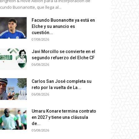
 Brighton & Hove Albion para la incorporación de
cundo Buonanotte, que llega al...
Facundo Buonanotte ya está en
Elche y su anuncio es
cuestión...
07/08/2026
Javi Morcillo se convierte en el
segundo refuerzo del Elche CF
06/08/2026
Carlos San José completa su
reto por la vuelta de La...
06/08/2026
Umaru Konare termina contrato
en 2027 y tiene una cláusula
de...
05/08/2026