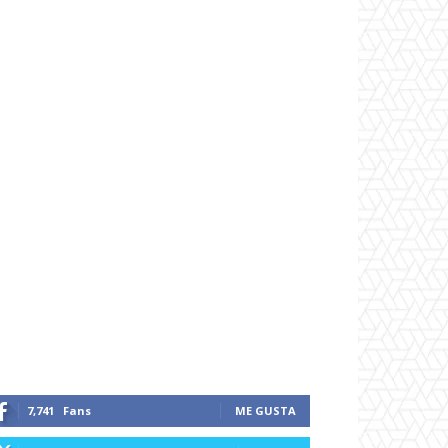
7,741
Fans
ME GUSTA