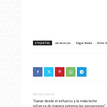
ETIQUETAS
ad alcorcon
Edgar Badia
Elche c
Artículo anterior
“Ganar desde el esfuerzo y la mala leche
refuerza de manera extrema las sensaciones”