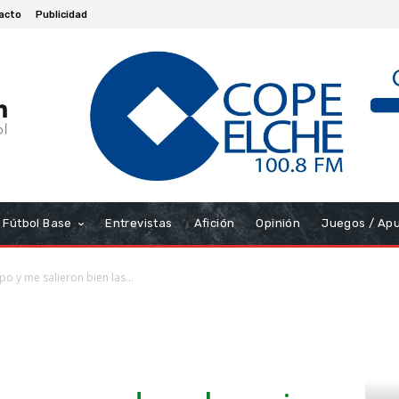
acto
Publicidad
Fútbol Base
Entrevistas
Afición
Opinión
Juegos / Ap
po y me salieron bien las...