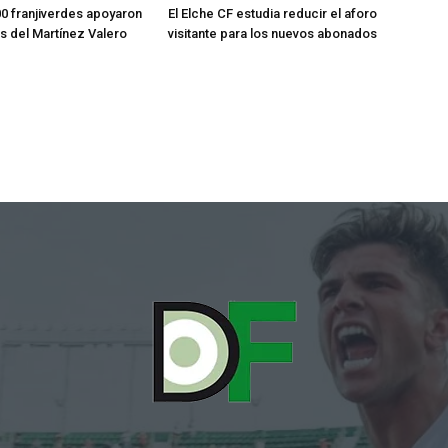
0 franjiverdes apoyaron
El Elche CF estudia reducir el aforo
os del Martínez Valero
visitante para los nuevos abonados