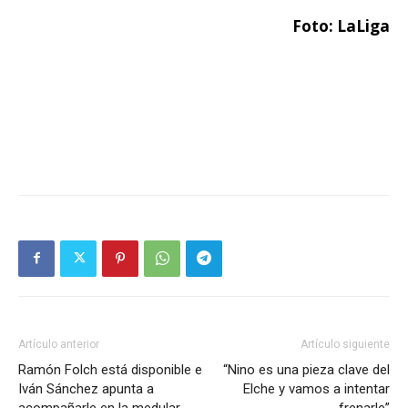
Foto: LaLiga
Artículo anterior
Artículo siguiente
Ramón Folch está disponible e
“Nino es una pieza clave del
Iván Sánchez apunta a
Elche y vamos a intentar
acompañarle en la medular
frenarle”