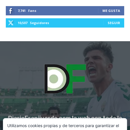
7,741
Fans
ME GUSTA
10,507
Seguidores
SEGUIR
DiarioFranjiverde.com la web con toda la
Utilizamos cookies propias y de terceros para garantizar el
información del Elche C.F.