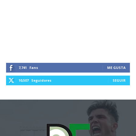
7,741
Fans
ME GUSTA
10,507
Seguidores
SEGUIR