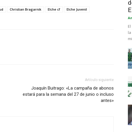
d
E
ud
Christian Bragarnik
Elche cf
Elche Juvenil
An
El
la
mi
Artículo siguiente
Joaquín Buitrago: «La campaña de abonos
estará para la semana del 27 de junio o incluso
antes»