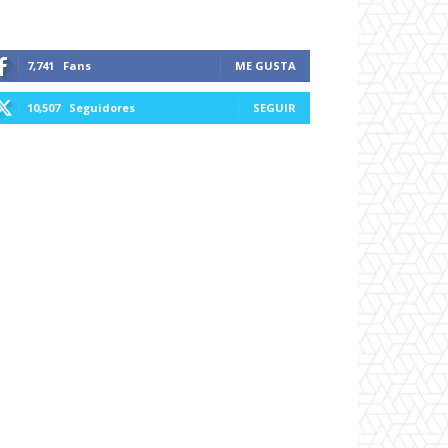
7,741
Fans
ME GUSTA
10,507
Seguidores
SEGUIR