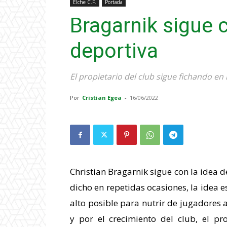
Elche C.F.
Portada
Bragarnik sigue 
deportiva
El propietario del club sigue fichando en
Por
Cristian Egea
-
16/06/2022
Christian Bragarnik sigue con la idea d
dicho en repetidas ocasiones, la idea es
alto posible para nutrir de jugadores 
y por el crecimiento del club, el pr