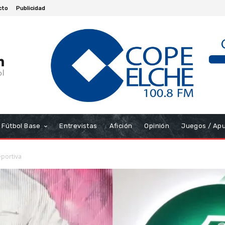
cto
Publicidad
Fútbol Base
Entrevistas
Afición
Opinión
Juegos / Ap
eportiva