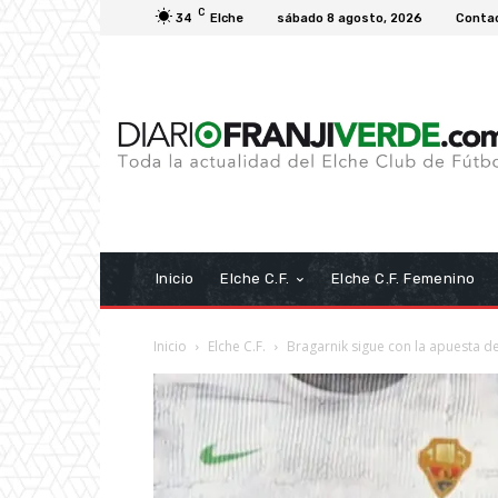
C
34
Elche
sábado 8 agosto, 2026
Conta
Inicio
Elche C.F.
Elche C.F. Femenino
Inicio
Elche C.F.
Bragarnik sigue con la apuesta d