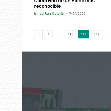
Camp Nou de un Elche más
reconocible
Ismael Ruiz Catalán
-
17/09/2022
...
...
1
110
111
112