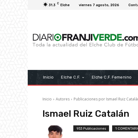
C
31.3
Elche
viernes 7 agosto, 2026
Cont
Inicio
Elche C.F.
Elche C.F. Femenino
Inicio
Autores
Publicaciones por Ismael Ruiz Catalá
Ismael Ruiz Catalán
933 Publicaciones
1 COMENTARI