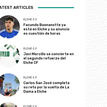
ATEST ARTICLES
ELCHE C.F.
Facundo Buonanotte ya
está en Elche y su anuncio
es cuestión de horas
ELCHE C.F.
Javi Morcillo se convierte en
el segundo refuerzo del
Elche CF
ELCHE C.F.
Carlos San José completa
su reto por la vuelta de La
Dama a Elche
ELCHE C.F.