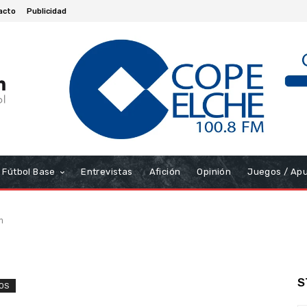
acto
Publicidad
Fútbol Base
Entrevistas
Afición
Opinión
Juegos / Ap
n
S
OS