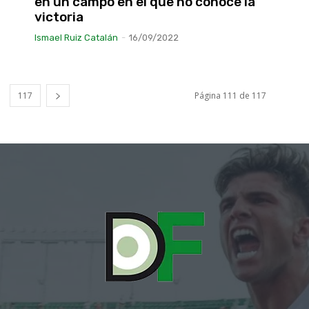
en un campo en el que no conoce la
victoria
Ismael Ruiz Catalán
-
16/09/2022
117
Página 111 de 117