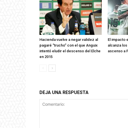
Hacienda vuelve a negar validez al
El impacto 
pagaré “trucho” con el que Anguix
alcanza los 
intentó eludir el descenso del Elche
ascenso a P
en 2015
DEJA UNA RESPUESTA