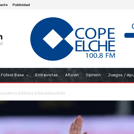
acto
Publicidad
Fútbol Base
Entrevistas
Afición
Opinión
Juegos / Ap
Escuderos arbitrará el Barcelona-Elche