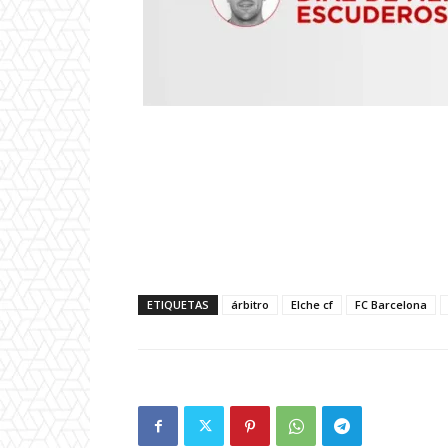
ETIQUETAS
árbitro
Elche cf
FC Barcelona