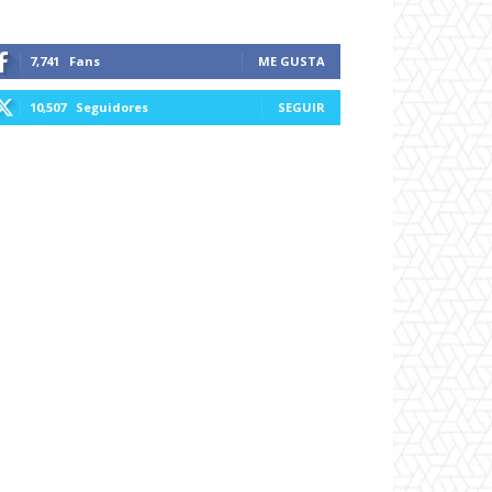
7,741
Fans
ME GUSTA
10,507
Seguidores
SEGUIR