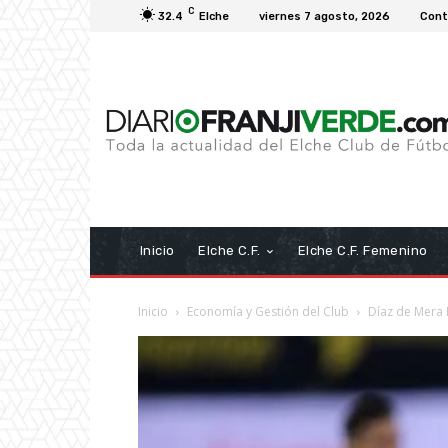
C
32.4
Elche
viernes 7 agosto, 2026
Cont
Inicio
Elche C.F.
Elche C.F. Femenino
Inicio
Economía y Gestión del Club
Díaz de Mera 