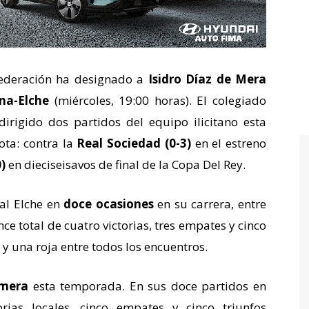
Federación ha designado a
Isidro Díaz de Mera
na-Elche
(miércoles, 19:00 horas). El colegiado
rigido dos partidos del equipo ilicitano esta
ta: contra la
Real Sociedad (0-3)
en el estreno
)
en dieciseisavos de final de la Copa Del Rey.
al Elche en
doce ocasiones
en su carrera, entre
nce total de cuatro victorias, tres empates y cinco
y una roja entre todos los encuentros.
imera
esta temporada. En sus doce partidos en
orias locales, cinco empates y cinco triunfos