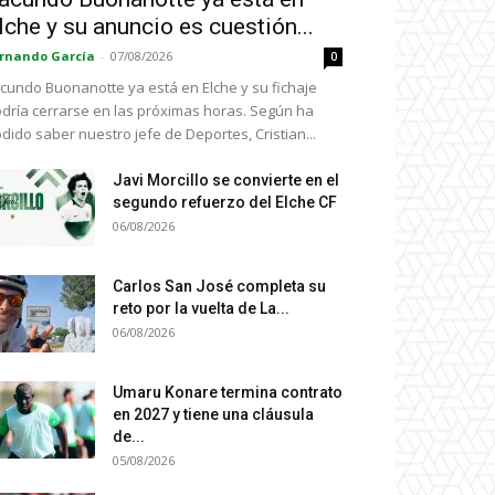
lche y su anuncio es cuestión...
rnando García
-
07/08/2026
0
cundo Buonanotte ya está en Elche y su fichaje
dría cerrarse en las próximas horas. Según ha
dido saber nuestro jefe de Deportes, Cristian...
Javi Morcillo se convierte en el
segundo refuerzo del Elche CF
06/08/2026
Carlos San José completa su
reto por la vuelta de La...
06/08/2026
Umaru Konare termina contrato
en 2027 y tiene una cláusula
de...
05/08/2026