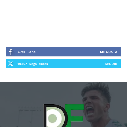
7,741
Fans
ME GUSTA
10,507
Seguidores
SEGUIR