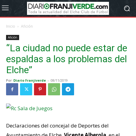
Inicio
Afición
Afición
“La ciudad no puede estar de
espaldas a los problemas del
Elche”
Por
Diario Franjiverde
-
08/11/2019
Declaraciones del concejal de Deportes del
Ayuntamiento de Elche,
Vicente Alberola
, en el