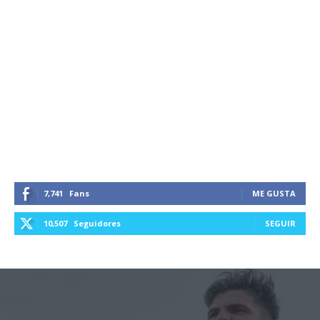
7,741
Fans
ME GUSTA
10,507
Seguidores
SEGUIR