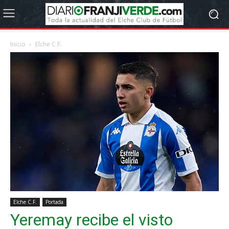
Inicio
Elche C.F.
Elche C.F.
Portada
Yeremay recibe el visto