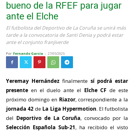
bueno de la RFEF para jugar
ante el Elche
El futbolista del Deportivo de La Coruña se unirá más
tarde a la convocatoria de Santi Denia y podrá estar
ante el conjunto franjiverde
Por
Fernando García
-
27/05/2025
Yeremay
Hernández
finalmente
sí podrá estar
presente
en el duelo ante el
Elche CF
de este
próximo domingo en
Riazor
, correspondiente a la
jornada 42
de
La Liga Hypermotion
. El futbolista
del
Deportivo de La Coruña
, convocado por la
Selección Española Sub-21
, ha recibido el visto