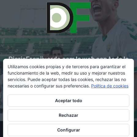
DiarioFranjiverde.com la web con toda la
Utilizamos cookies propias y de terceros para garantizar el
información del Elche C.F.
funcionamiento de la web, medir su uso y mejorar nuestros
servicios. Puede aceptar todas las cookies, rechazar las no
necesarias o configurar sus preferencias.
Política de cookies
Contacto en:
diario@franjiverde.com
Aceptar todo
Rechazar
© Copyright 2021 - Gestión y diseño por Rubén Maestre
Configurar
Política de cookies
Política de privacidad
Aviso legal