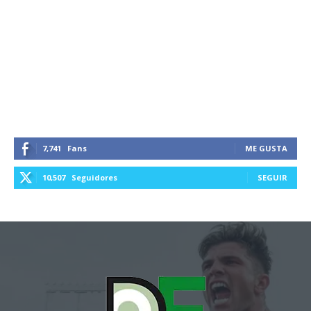
7,741
Fans
ME GUSTA
10,507
Seguidores
SEGUIR