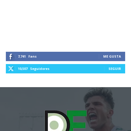
7,741
Fans
ME GUSTA
10,507
Seguidores
SEGUIR