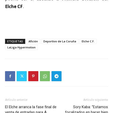
Elche CF
.
ETIQUETAS
Afición
Deportivo de La Coruña
Elche C.F.
LaLiga Hypermotion
Artículo anterior
Artículo siguiente
El Elche arranca la fase final de
Sory Kaba: “Estamos
venta de entradas para A
focalizados en hacer bien