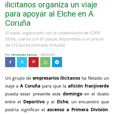
ilicitanos organiza un viaje
para apoyar al Elche en A
Coruña
El vuelo, organizado con la colaboración de COPE
Elche, cuenta con 81 plazas disponibles a un precio
de 510 euros (entrada incluida)
Por
Fernando García
-
28/05/2025
Un grupo de
empresarios ilicitanos
ha fletado un
viaje a
A Coruña
para que la
afición franjiverde
pueda estar presente este
domingo
en el duelo
entre el
Deportivo
y el
Elche
, un encuentro que
podría significar el
ascenso a Primera División
.