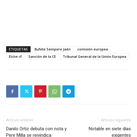
ETIQUETAS
Bufete Sempere Jaén
comisión europea
Elche cf
Sanción de la CE
Tribunal General de la Unión Europea
Artículo anterior
Artículo siguiente
Danilo Ortiz debuta con nota y
Notable en siete días
Pere Milla se reivindica
exigentes