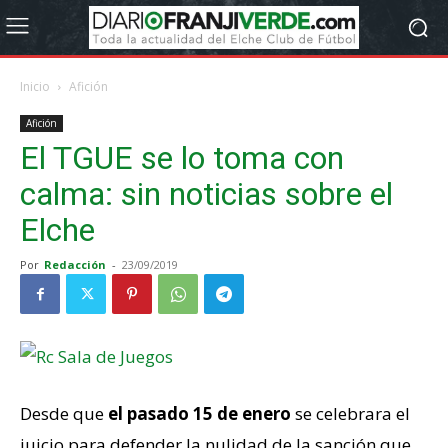
Inicio
Afición
Afición
El TGUE se lo toma con
calma: sin noticias sobre el
Elche
Por
Redacción
-
23/09/2019
Desde que
el pasado 15 de enero
se celebrara el
juicio para defender la nulidad de la sanción que