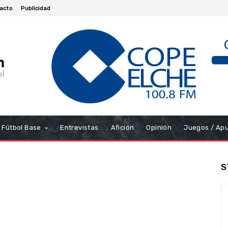
acto
Publicidad
Fútbol Base
Entrevistas
Afición
Opinión
Juegos / Ap
S