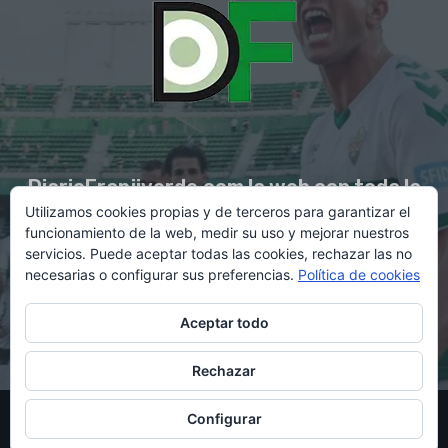
DiarioFranjiverde.com la web con toda la
Utilizamos cookies propias y de terceros para garantizar el
información del Elche C.F.
funcionamiento de la web, medir su uso y mejorar nuestros
servicios. Puede aceptar todas las cookies, rechazar las no
necesarias o configurar sus preferencias.
Política de cookies
Contacto en:
diario@franjiverde.com
Aceptar todo
Rechazar
© Copyright 2021 - Gestión y diseño por Rubén Maestre
Configurar
Política de cookies
Política de privacidad
Aviso legal
Contacto