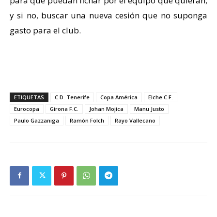
para que puedan fichar por el equipo que quieran,
y si no, buscar una nueva cesión que no suponga
gasto para el club.
ETIQUETAS
C.D. Tenerife
Copa América
Elche C.F.
Eurocopa
Girona F.C.
Johan Mojica
Manu Justo
Paulo Gazzaniga
Ramón Folch
Rayo Vallecano