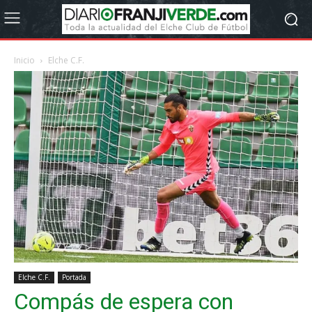
Inicio
Elche C.F.
Elche C.F.
Portada
Compás de espera con