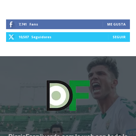
7,741
Fans
ME GUSTA
10,507
Seguidores
SEGUIR