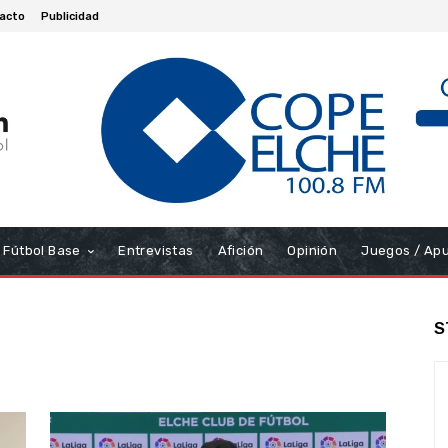
acto
Publicidad
Fútbol Base
Entrevistas
Afición
Opinión
Juegos / Ap
S