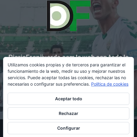
DiarioFranjiverde.com la web con toda la
Utilizamos cookies propias y de terceros para garantizar el
información del Elche C.F.
funcionamiento de la web, medir su uso y mejorar nuestros
servicios. Puede aceptar todas las cookies, rechazar las no
necesarias o configurar sus preferencias.
Política de cookies
Contacto en:
diario@franjiverde.com
Aceptar todo
Rechazar
© Copyright 2021 - Gestión y diseño por Rubén Maestre
Configurar
Política de cookies
Política de privacidad
Aviso legal
Contacto