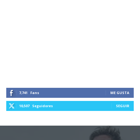
7,741
Fans
ME GUSTA
10,507
Seguidores
SEGUIR