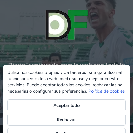
DiarioFranjiverde.com la web con toda la
Utilizamos cookies propias y de terceros para garantizar el
información del Elche C.F.
funcionamiento de la web, medir su uso y mejorar nuestros
servicios. Puede aceptar todas las cookies, rechazar las no
necesarias o configurar sus preferencias.
Política de cookies
Contacto en:
diario@franjiverde.com
Aceptar todo
Rechazar
© Copyright 2021 - Gestión y diseño por Rubén Maestre