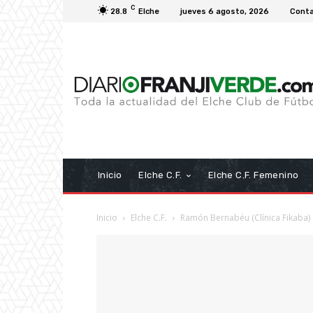
C
28.8
Elche
jueves 6 agosto, 2026
Cont
Inicio
Elche C.F.
Elche C.F. Femenino
Inicio
Elche C.F.
Ramón Bernabéu (Clínica Fikaba) e