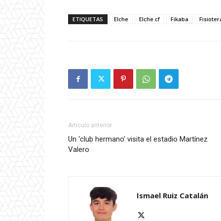
ETIQUETAS
Elche
Elche cf
Fikaba
Fisioter
Artículo anterior
Un ‘club hermano’ visita el estadio Martínez
Valero
Ismael Ruiz Catalán