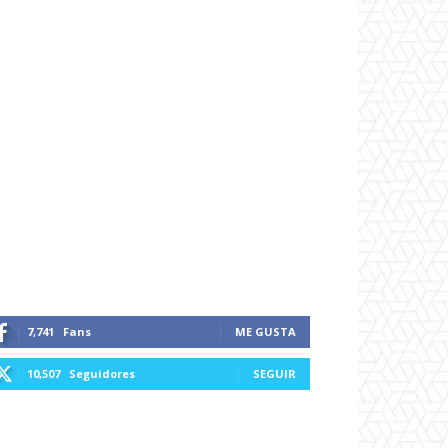
7,741
Fans
ME GUSTA
10,507
Seguidores
SEGUIR