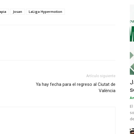
apia
Josan
LaLiga Hypermotion
Artículo siguiente
J
Ya hay fecha para el regreso al Ciutat de
s
València
An
El
so
de