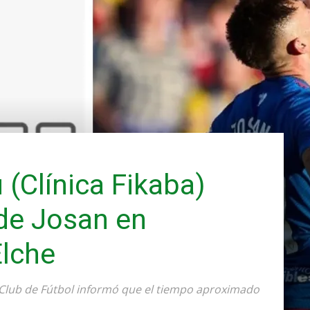
(Clínica Fikaba)
 de Josan en
lche
e Club de Fútbol informó que el tiempo aproximado