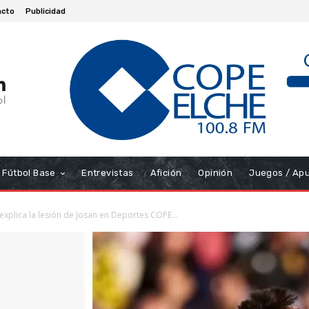
acto
Publicidad
Fútbol Base
Entrevistas
Afición
Opinión
Juegos / Ap
xplica la lesión de Josan en Deportes COPE...