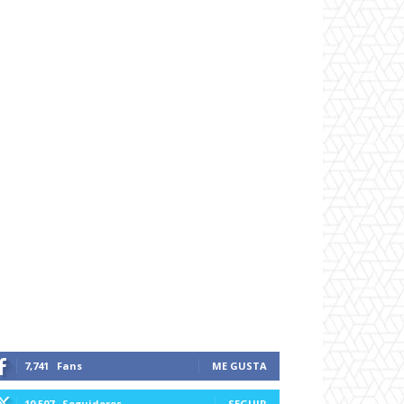
7,741
Fans
ME GUSTA
10,507
Seguidores
SEGUIR