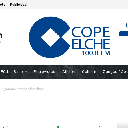
cto
Publicidad
Fútbol Base
Entrevistas
Afición
Opinión
Juegos / Ap
 ir ganando todos los días”