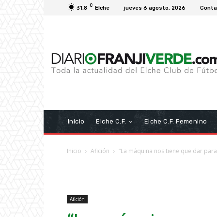
C
31.8
Elche
jueves 6 agosto, 2026
Conta
Inicio
Elche C.F.
Elche C.F. Femenino
Inicio
Afición
“La máquina nos tiene que dar para
Afición