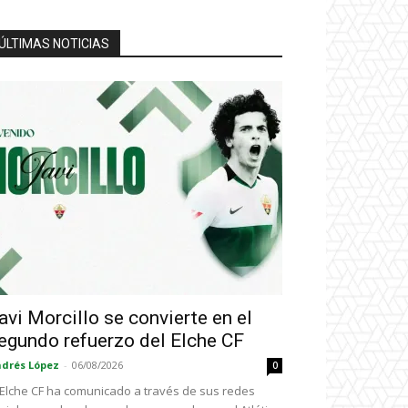
ÚLTIMAS NOTICIAS
avi Morcillo se convierte en el
egundo refuerzo del Elche CF
drés López
-
06/08/2026
0
 Elche CF ha comunicado a través de sus redes