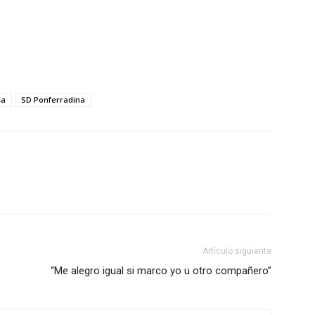
sa
SD Ponferradina
Artículo siguiente
“Me alegro igual si marco yo u otro compañero”