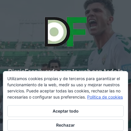
DiarioFranjiverde.com la web con toda la
Utilizamos cookies propias y de terceros para garantizar el
información del Elche C.F.
funcionamiento de la web, medir su uso y mejorar nuestros
servicios. Puede aceptar todas las cookies, rechazar las no
necesarias o configurar sus preferencias.
Política de cookies
Contacto en:
diario@franjiverde.com
Aceptar todo
Rechazar