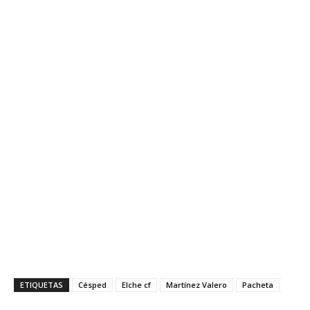
ETIQUETAS
Césped
Elche cf
Martínez Valero
Pacheta