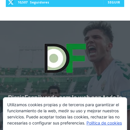
10,507
Seguidores
SEGUIR
DiarioFranjiverde.com la web con toda la
Utilizamos cookies propias y de terceros para garantizar el
información del Elche C.F.
funcionamiento de la web, medir su uso y mejorar nuestros
servicios. Puede aceptar todas las cookies, rechazar las no
necesarias o configurar sus preferencias.
Política de cookies
Contacto en:
diario@franjiverde.com