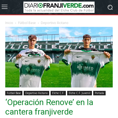
Inicio
Fútbol Base
Deportivo Ilicitano
Fútbol Base
Deportivo Ilicitano
Elche C.F.
Elche C.F. Juvenil
Portada
‘Operación Renove’ en la
cantera franjiverde