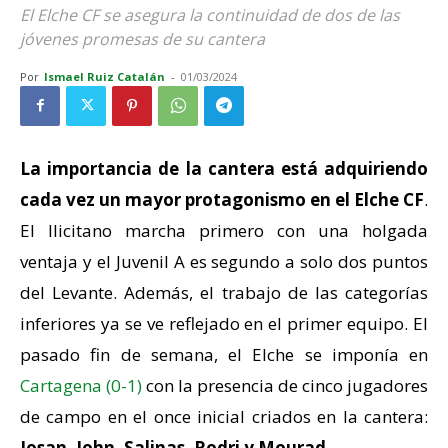
El Elche CF se asegura la continuidad de dos de las
jóvenes promesas de su cantera
Por
Ismael Ruiz Catalán
-
01/03/2024
La importancia de la cantera está adquiriendo
cada vez un mayor protagonismo en el Elche CF
.
El Ilicitano marcha primero con una holgada
ventaja y el Juvenil A es segundo a solo dos puntos
del Levante. Además, el trabajo de las categorías
inferiores ya se ve reflejado en el primer equipo. El
pasado fin de semana, el Elche se imponía en
Cartagena (0-1)
con la presencia de cinco jugadores
de campo en el once inicial criados en la cantera:
Josan, John, Salinas, Rodri y Mourad
.