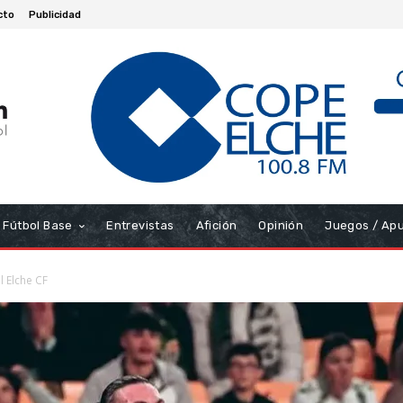
cto
Publicidad
Fútbol Base
Entrevistas
Afición
Opinión
Juegos / Ap
l Elche CF