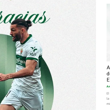
A
d
E
An
El
la
mi