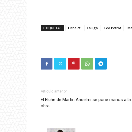
ETIQUETAS
Elche cf
LaLiga
Leo Petrot
Ma
Artículo anterior
El Elche de Martín Anselmi se pone manos a la
obra