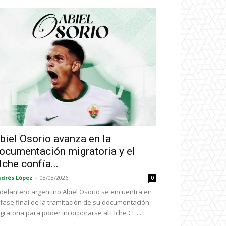
biel Osorio avanza en la
ocumentación migratoria y el
lche confía...
drés López
-
08/08/2026
0
 delantero argentino Abiel Osorio se encuentra en
 fase final de la tramitación de su documentación
gratoria para poder incorporarse al Elche CF....