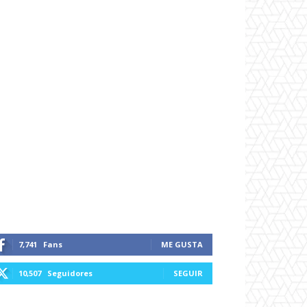
7,741
Fans
ME GUSTA
10,507
Seguidores
SEGUIR