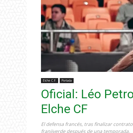
Elche C.F.
Portada
Oficial: Léo Petr
Elche CF
El defensa francés, tras finalizar contrat
franjiverde después de una temporada.