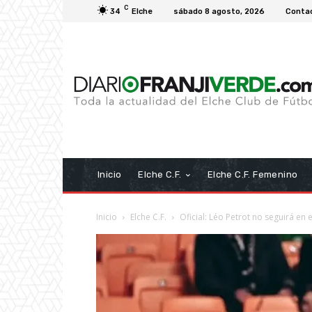
C
34
Elche
sábado 8 agosto, 2026
Conta
Inicio
Elche C.F.
Elche C.F. Femenino
Inicio
Elche C.F.
Oficial: Léo Petrot no seguirá en e