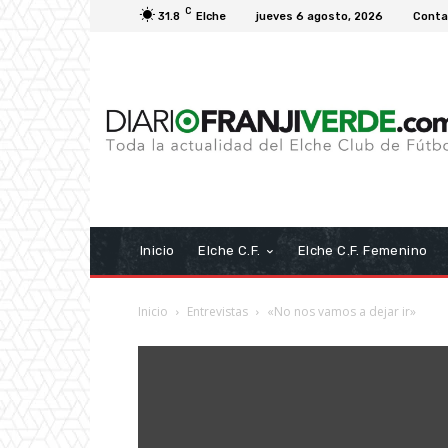
C
31.8
Elche
jueves 6 agosto, 2026
Conta
Inicio
Elche C.F.
Elche C.F. Femenino
Inicio
Entrevistas
«No nos vamos a dejar ir»