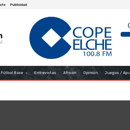
cto
Publicidad
Fútbol Base
Entrevistas
Afición
Opinión
Juegos / Ap