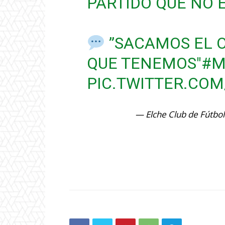
PARTIDO QUE NO E
”SACAMOS EL O
QUE TENEMOS"
#M
PIC.TWITTER.CO
— Elche Club de Fútbo