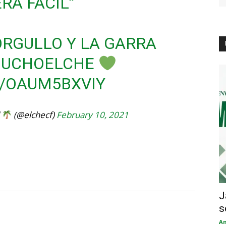
RA FÁCIL”
RGULLO Y LA GARRA
UCHOELCHE
M/OAUM5BXVIY
l
(@elchecf)
February 10, 2021
J
s
An