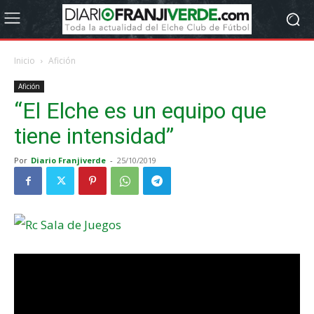
Inicio
Afición
Afición
“El Elche es un equipo que
tiene intensidad”
Por
Diario Franjiverde
-
25/10/2019