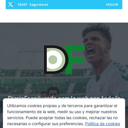
10,507
Seguidores
SEGUIR
DiarioFranjiverde.com la web con toda la
Utilizamos cookies propias y de terceros para garantizar el
información del Elche C.F.
funcionamiento de la web, medir su uso y mejorar nuestros
servicios. Puede aceptar todas las cookies, rechazar las no
necesarias o configurar sus preferencias.
Política de cookies
Contacto en:
diario@franjiverde.com