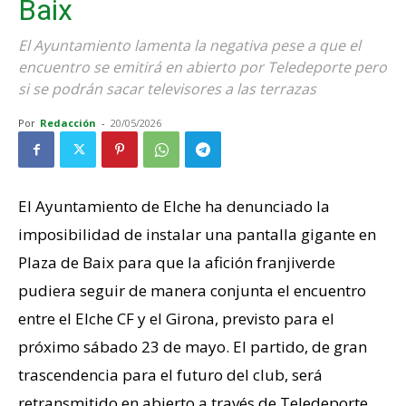
Baix
El Ayuntamiento lamenta la negativa pese a que el
encuentro se emitirá en abierto por Teledeporte pero
si se podrán sacar televisores a las terrazas
Por
Redacción
-
20/05/2026
El Ayuntamiento de Elche ha denunciado la
imposibilidad de instalar una pantalla gigante en
Plaza de Baix para que la afición franjiverde
pudiera seguir de manera conjunta el encuentro
entre el Elche CF y el Girona, previsto para el
próximo sábado 23 de mayo. El partido, de gran
trascendencia para el futuro del club, será
retransmitido en abierto a través de Teledeporte.