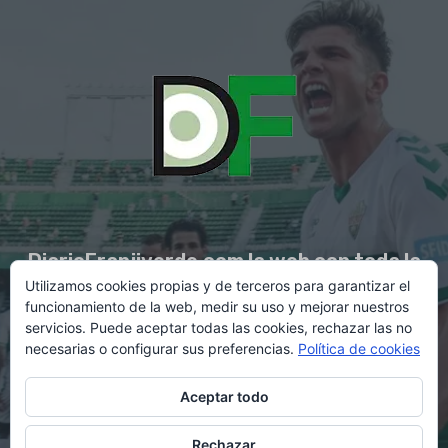
DiarioFranjiverde.com la web con toda la
Utilizamos cookies propias y de terceros para garantizar el
información del Elche C.F.
funcionamiento de la web, medir su uso y mejorar nuestros
servicios. Puede aceptar todas las cookies, rechazar las no
necesarias o configurar sus preferencias.
Política de cookies
Contacto en:
diario@franjiverde.com
Aceptar todo
Rechazar