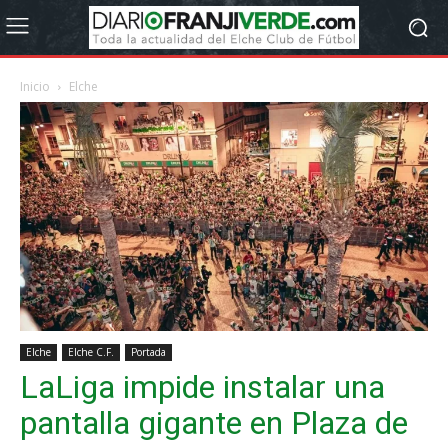
Inicio
Elche
Elche
Elche C.F.
Portada
LaLiga impide instalar una
pantalla gigante en Plaza de