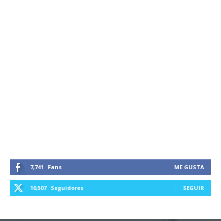
7,741
Fans
ME GUSTA
10,507
Seguidores
SEGUIR