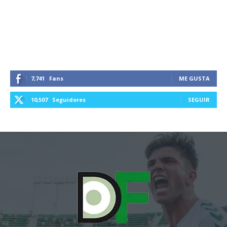
7,741
Fans
ME GUSTA
10,507
Seguidores
SEGUIR