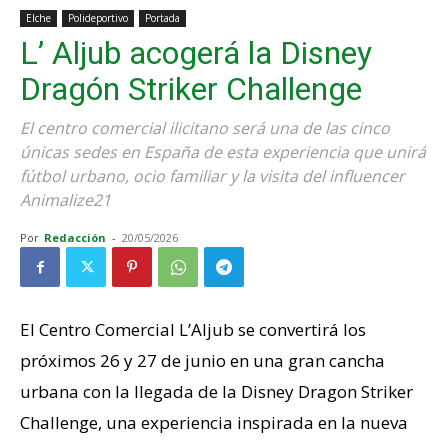
Elche
Polideportivo
Portada
L’ Aljub acogerá la Disney
Dragón Striker Challenge
El centro comercial ilicitano será una de las cinco
únicas sedes en España de esta experiencia que unirá
fútbol urbano, ocio familiar y la visita del influencer
Animalize21
Por
Redacción
-
20/05/2026
El Centro Comercial L’Aljub se convertirá los
próximos 26 y 27 de junio en una gran cancha
urbana con la llegada de la Disney Dragon Striker
Challenge, una experiencia inspirada en la nueva