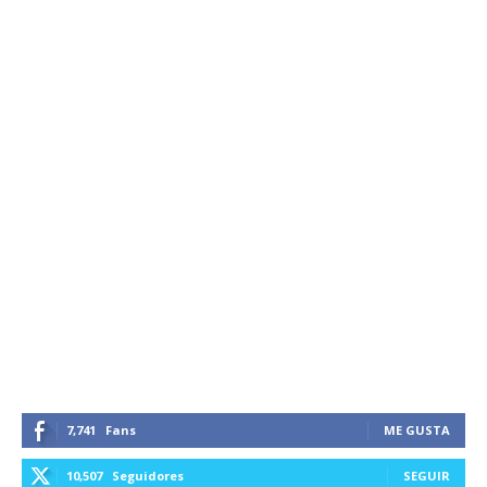
7,741
Fans
ME GUSTA
10,507
Seguidores
SEGUIR