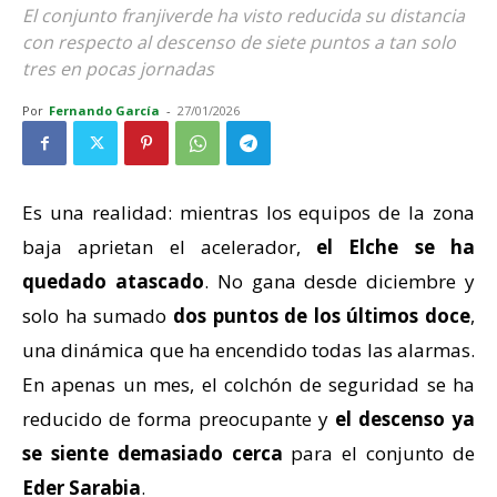
El conjunto franjiverde ha visto reducida su distancia
con respecto al descenso de siete puntos a tan solo
tres en pocas jornadas
Por
Fernando García
-
27/01/2026
Es una realidad: mientras los equipos de la zona
baja aprietan el acelerador,
el Elche se ha
quedado atascado
. No gana desde diciembre y
solo ha sumado
dos puntos de los últimos doce
,
una dinámica que ha encendido todas las alarmas.
En apenas un mes, el colchón de seguridad se ha
reducido de forma preocupante y
el descenso ya
se siente demasiado cerca
para el conjunto de
Eder Sarabia
.