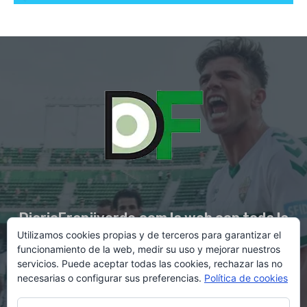
DiarioFranjiverde.com la web con toda la
Utilizamos cookies propias y de terceros para garantizar el
información del Elche C.F.
funcionamiento de la web, medir su uso y mejorar nuestros
servicios. Puede aceptar todas las cookies, rechazar las no
necesarias o configurar sus preferencias.
Política de cookies
Contacto en:
diario@franjiverde.com