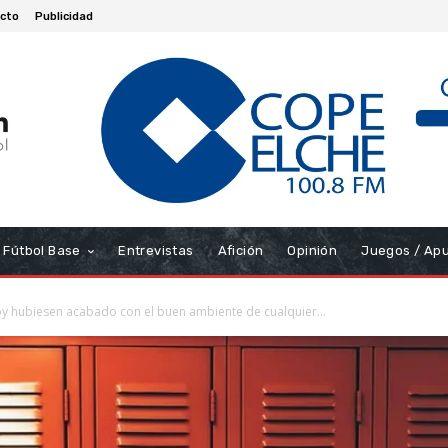
cto
Publicidad
Fútbol Base
Entrevistas
Afición
Opinión
Juegos / Ap
oy hubiesen acabado con el buen ambiente de cualquier...