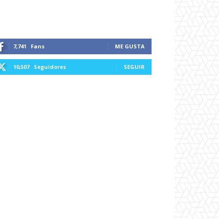
7,741
Fans
ME GUSTA
10,507
Seguidores
SEGUIR