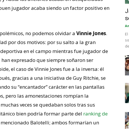
 buen jugador acaba siendo un factor positivo en
J
s
An
 polémicos, no podemos olvidar a
Vinnie Jones
.
El
so
d por dos motivos: por su salto a la gran
de
ntideportiva en el campo mientras fue jugador de
es han expresado que siempre soñaron ser
de, el caso de Vinnie Jones fue a la inversa: él
ués, gracias a una iniciativa de Guy Ritchie, se
ando su “encantador” carácter en las pantallas
pos, pero las amonestaciones rompían la
 muchas veces se quedaban solos tras sus
ritánico bien podría formar parte del
ranking de
al mencionado Balotelli; ambos formarían un