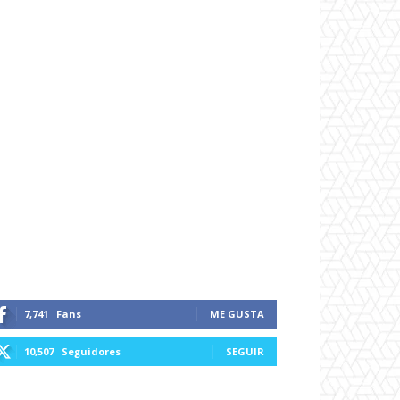
7,741
Fans
ME GUSTA
10,507
Seguidores
SEGUIR