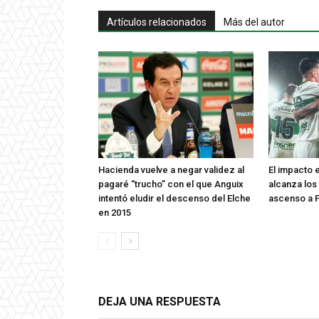
Artículos relacionados
Más del autor
Hacienda vuelve a negar validez al
El impacto 
pagaré “trucho” con el que Anguix
alcanza los 
intentó eludir el descenso del Elche
ascenso a P
en 2015
DEJA UNA RESPUESTA