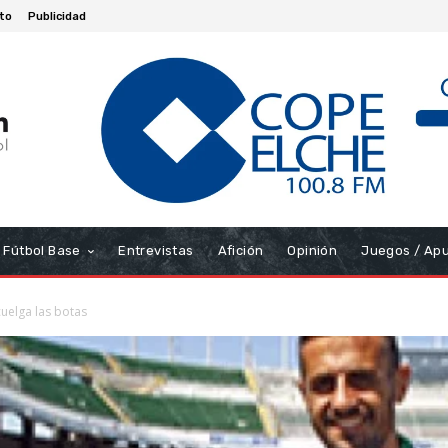
to
Publicidad
Fútbol Base
Entrevistas
Afición
Opinión
Juegos / Ap
cuelga las botas