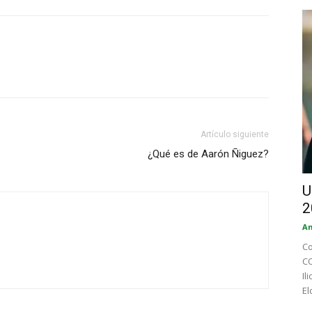
Artículo siguiente
¿Qué es de Aarón Ñiguez?
U
2
An
Co
CO
Il
El