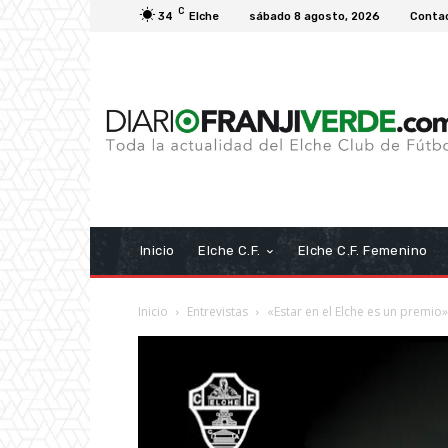
C
34
Elche
sábado 8 agosto, 2026
Conta
Inicio
Elche C.F.
Elche C.F. Femenino
Inicio
Entrevistas
«Estar en el Elche es un premio»