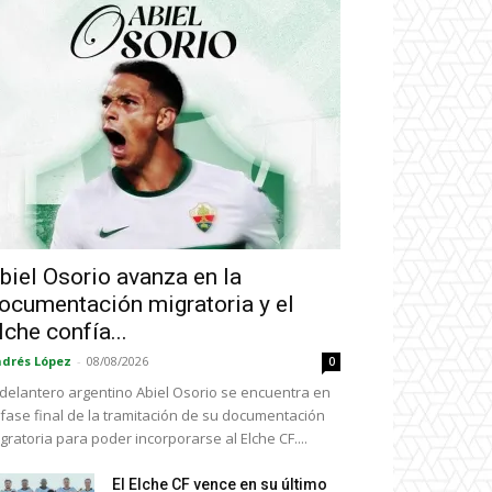
biel Osorio avanza en la
ocumentación migratoria y el
lche confía...
drés López
-
08/08/2026
0
 delantero argentino Abiel Osorio se encuentra en
 fase final de la tramitación de su documentación
gratoria para poder incorporarse al Elche CF....
El Elche CF vence en su último