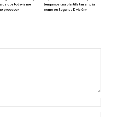
a de que todavía me
tengamos una plantilla tan amplia
ho proceso»
como en Segunda División»