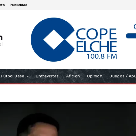
cto
Publicidad
Fútbol Base
Entrevistas
Afición
Opinión
Juegos / Ap