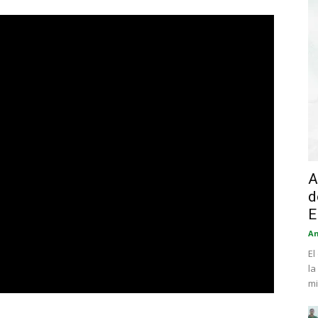
A
d
E
An
El
la
mi