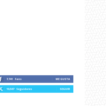
7,741
Fans
ME GUSTA
10,507
Seguidores
SEGUIR